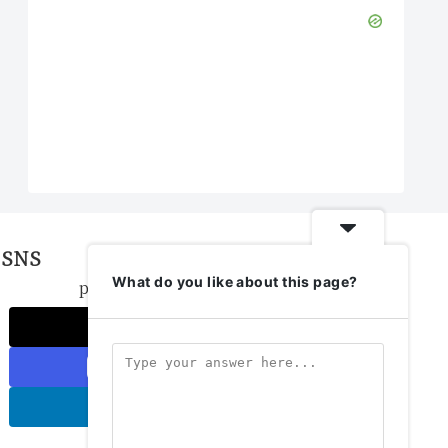
SNS
What do you like about this page?
private-wisdomをフォローする