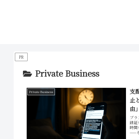
PR
Private Business
支
Private Business
止
由
ブラ
録証
時間
——