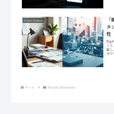
「
Private Business
タ
性
Bi
こと
証し
分で
ホーム
Private Business