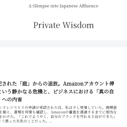
A Glimpse into Japanese Affluence
Private Wisdom
配された「庭」からの追放。Amazonアカウント停
という静かなる危機と、ビジネスにおける「真の自
」への内省
ンドレジストリの申請が承認された日、私は少し安堵していた。商標登
を揃え、書類を何度も確認し、Amazonの審査を通過するまでに相当な
をかけた。「これでようやく、自分のブランドを守れる土台ができた」
そう思った矢先のことだった。...