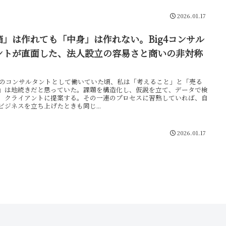
2026.01.17
箱」は作れても「中身」は作れない。Big4コンサル
ントが直面した、法人設立の容易さと商いの非対称
g4のコンサルタントとして働いていた頃、私は「考えること」と「売る
」は地続きだと思っていた。課題を構造化し、仮説を立て、データで検
、クライアントに提案する。その一連のプロセスに習熟していれば、自
ビジネスを立ち上げたときも同じ...
2026.01.17