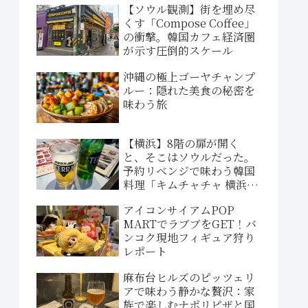
【ソウル観測】街を埋め尽
くす「Compose Coffee」
の衝撃。韓国カフェ経済圏
が示す圧倒的スケール
沖縄の極上ゴーヤチャンプ
ルー：隠れた美食の秘密を
味わう旅
【横浜】8階の扉が開く
と、そこはソウルだった。
予約リベンジで味わう韓国
料理「キムチャチャ 横浜西
口店」
アイコンサイアムPOP
MARTでラブブをGET！バ
ンコク現地フィギュア狩り
レポート
麻布台ヒルズのピッツェリ
アで味わう静かな贅沢：家
族で楽しむナポリピザと国