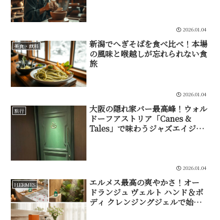
2026.01.04
新潟でへぎそばを食べ比べ！本場
美食・飲料
の風味と喉越しが忘れられない食
旅
2026.01.04
大阪の隠れ家バー最高峰！ウォル
旅行
ドーフアストリア「Canes &
Tales」で味わうジャズエイジの
夜
2026.01.04
エルメス最高の爽やかさ！オー
HERMES
ドランジュ ヴェルト ハンド＆ボ
ディ クレンジングジェルで始ま
る贅沢な朝