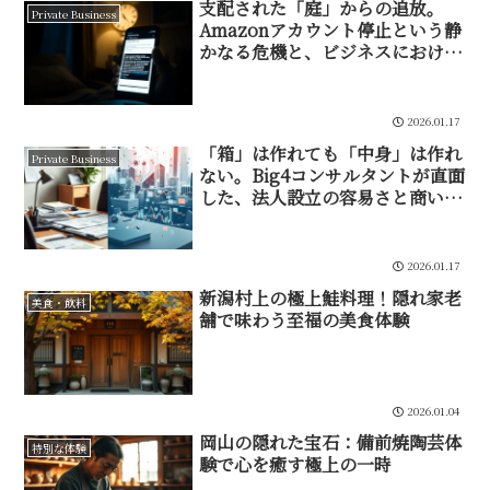
支配された「庭」からの追放。
Private Business
Amazonアカウント停止という静
かなる危機と、ビジネスにおける
「真の自由」への内省
2026.01.17
「箱」は作れても「中身」は作れ
Private Business
ない。Big4コンサルタントが直面
した、法人設立の容易さと商いの
非対称性
2026.01.17
新潟村上の極上鮭料理！隠れ家老
美食・飲料
舗で味わう至福の美食体験
2026.01.04
岡山の隠れた宝石：備前焼陶芸体
特別な体験
験で心を癒す極上の一時