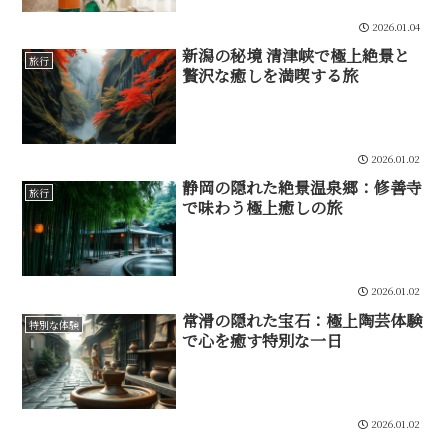
2026.01.04
新潟の秘境 清津峡で極上絶景と
旅行
贅沢な癒しを満喫する旅
2026.01.02
静岡の隠れた絶景温泉郷：修善寺
旅行
で味わう極上癒しの旅
2026.01.02
常滑の隠れた宝石：極上陶芸体験
特別な体験
で心を癒す特別な一日
2026.01.02