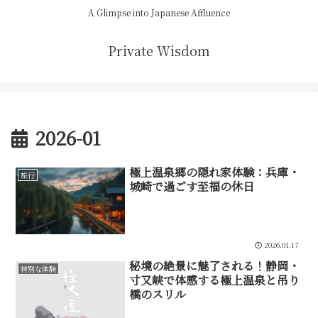
A Glimpse into Japanese Affluence
Private Wisdom
2026-01
極上温泉郷の隠れ家体験：兵庫・
旅行
城崎で過ごす至福の休日
2026.01.17
秘境の絶景に魅了される！静岡・
特別な体験
寸又峡で体感する極上温泉と吊り
橋のスリル