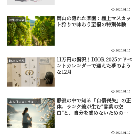
2026.01.17
岡山の隠れた楽園：極上マスカッ
特別な体験
ト狩りで味わう至福の特別体験
2026.01.17
11万円の贅沢！DIOR 2025アドベ
勧める逸品
ントカレンダーで迎えた夢のよう
な12月
2026.01.17
静寂の中で知る「自信喪失」の正
ある日のコンサルタント
体。ランク差が生む“言葉の空
白”と、自分を責めないための賢
明な内省
2026.01.17