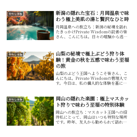
技、秋田の穏やかな風情、そして静かな
宿での休息。どれもが、食文化と秋田の
自然が溶け合う瞬間でした。この旅で私
新潟の隠れた宝石：月岡温泉で味
特別な体験
が家族と発見した、きりたん...
わう極上美肌の湯と贅沢なひと時
月岡温泉への旅立ち：新潟の秘境を訪れ
たきっかけPrivate Wisdomの読者の皆
さん、こんにちは。日々の喧騒から逃
れ、心身を癒す特別な体験を求めている
方に、今日は私が実際に訪れた新潟県の
月岡温泉についてお話しします。この温
山梨の秘境で極上ぶどう狩り体
特別な体験
泉地は、美肌の...
験！黄金の秋を五感で味わう至福
の旅
山梨のぶどう王国へようこそ皆さん、こ
んにちは。Private Wisdomの管理人で
す。今日は、私の個人的な体験を基に、
山梨県の魅力あふれるぶどう狩りについ
てお話しします。山梨は日本有数の果物
産地として知られ、特にぶどうの生産量
岡山の隠れた楽園：極上マスカッ
特別な体験
は全国トップ...
ト狩りで味わう至福の特別体験
岡山への旅立ち：マスカット王国への招
待私にとって、岡山はいつも特別な場所
です。昨年、友人から勧められて訪れた
岡山県のマスカット農園での体験は、忘
れがたいものになりました。岡山は「晴
れの国」と呼ばれるほど天候に恵まれ、