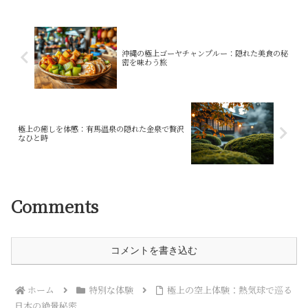
果物の栽培に最適な土地で...
沖縄の極上ゴーヤチャンプルー：隠れた美食の秘
密を味わう旅
極上の癒しを体感：有馬温泉の隠れた金泉で贅沢
なひと時
Comments
コメントを書き込む
ホーム
特別な体験
極上の空上体験：熱気球で巡る
日本の絶景秘密