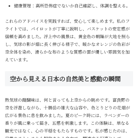
健康管理：高所恐怖症でないか自己確認し、体調を整える。
これらのアドバイスを実践すれば、安心して楽しめます。私のフ
ライトでは、パイロットが丁寧に説明し、バスケットの安定感が
信頼を高めました。浮上中の風景は、黄金色の朝陽が大地を照ら
し、気球の影が畑に長く伸びる様子で、暖かなオレンジの色彩が
空全体を染め、滑らかな布のような質感の雲が優しい雰囲気を加
えています。
空から見える日本の自然美と感動の瞬間
熱気球の醍醐味は、何と言っても上空からの眺めです。富良野の
空を浮遊しながら、十勝岳の雄大な山容や、色とりどりの花畑が
広がる景色に息を飲みました。夏のピーク時には、ラベンダーの
香りが風に乗って届き、五感を刺激します。この体験は、単なる
観光ではなく、心の平穏をもたらすものです。私が感じたのは、