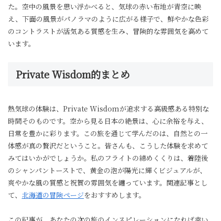
た。空中の風景を思い浮かべると、気球の赤い布地が青空に映
え、下面の風景がパノラマのように広がる様子で、鮮やかな色彩
のコントラストが活気ある質感を生み、冒険的な雰囲気を高めて
います。
Private Wisdom的まとめ
熱気球の体験は、Private Wisdomが追求する高級感ある特別な
時間そのものです。空から見る日本の絶景は、心に余裕を与え、
日常を豊かに彩ります。この旅を通じて学んだのは、自然との一
体感が真の贅沢だということ。皆さんも、こうした体験を求めて
みてはいかがでしょうか。私のフライトの締めくくりは、着陸後
のシャンパントーストで、黄金の泡が陽光に輝くビジュアルが、
爽やかな風の質感と祝賀の雰囲気を纏っています。関連記事とし
て、
北海道の冒険ページ
をおすすめします。
この記事が、あなたの次の旅のインスピレーションになれば幸い