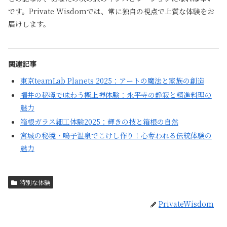
です。Private Wisdomでは、常に独自の視点で上質な体験をお
届けします。
関連記事
東京teamLab Planets 2025：アートの魔法と家族の創造
福井の秘境で味わう極上禅体験：永平寺の静寂と精進料理の
魅力
箱根ガラス細工体験2025：輝きの技と箱根の自然
宮城の秘境・鳴子温泉でこけし作り！心奪われる伝統体験の
魅力
特別な体験
PrivateWisdom