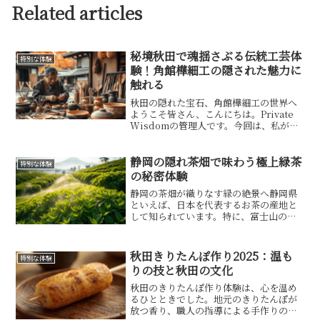
Related articles
秘境秋田で魂揺さぶる伝統工芸体
特別な体験
験！角館樺細工の隠された魅力に
触れる
秋田の隠れた宝石、角館樺細工の世界へ
ようこそ皆さん、こんにちは。Private
Wisdomの管理人です。今回は、私が実
際に訪れた秋田県の角館で体験した、樺
細工という伝統工芸の魅力についてお話
しします。秋田と言えば、なまはげやき
静岡の隠れ茶畑で味わう極上緑茶
特別な体験
りたんぽが有...
の秘密体験
静岡の茶畑が織りなす緑の絶景へ静岡県
といえば、日本を代表するお茶の産地と
して知られています。特に、富士山の麓
に広がる広大な茶畑は、外国人旅行者に
とって忘れがたい魅力的なスポットで
す。私自身、数年前にこの地を訪れ、茶
秋田きりたんぽ作り2025：温も
特別な体験
葉の収穫から製茶までのプロ...
りの技と秋田の文化
秋田のきりたんぽ作り体験は、心を温め
るひとときでした。地元のきりたんぽが
放つ香り、職人の指導による手作りの