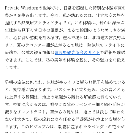
Private Wisdomの世界では、日常を超越した特別な体験が真の
豊かさを生み出します。今回、私が訪れたのは、壮大な空の旅を
提供する熱気球アクティビティです。この体験は、静かに浮かぶ
気球から見下ろす日本の風景が、まるで絵画のような美しさを湛
え、心に深い感動を刻みます。選んだ場所は、北海道の富良野エ
リア。夏のラベンダー畑が広がるこの地は、熱気球のフライトに
最適で、公式の観光情報は
富良野観光協会のサイト
で詳細を確認
できます。ここでは、私の実際の体験を基に、その魅力をお伝え
します。
早朝の空気に包まれ、気球がゆっくりと膨らむ様子を眺めている
と、期待感が高まります。バスケットに乗り込み、炎の音ととも
に上昇する瞬間は、地上の喧騒から離れる解放感に満ちていま
す。視界に広がるのは、鮮やかな紫のラベンダー畑と緑の丘陵が
織りなすコントラスト。空からの眺めは、地上では決して味わえ
ない壮大さで、風の流れに身を任せる浮遊感が心地よい安堵を与
えます。このビジュアルは、朝霧に包まれたラベンダーの花々が