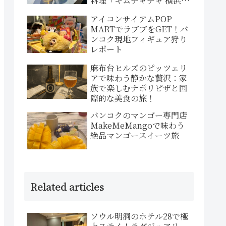
料理「キムチャチャ 横浜西
口店」
アイコンサイアムPOP
MARTでラブブをGET！バ
ンコク現地フィギュア狩り
レポート
麻布台ヒルズのピッツェリ
アで味わう静かな贅沢：家
族で楽しむナポリピザと国
際的な美食の旅！
バンコクのマンゴー専門店
MakeMeMangoで味わう
絶品マンゴースイーツ旅
Related articles
ソウル明洞のホテル28で極