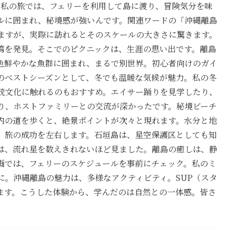
。私の旅では、フェリーを利用して島に渡り、冒険気分を味
ルに囲まれ、秘境感が強いんです。関連ワードの「沖縄離島
ますが、実際に訪れるとそのスケールの大きさに驚きます。
湾を発見。そこでのピクニックは、生涯の思い出です。離島
色鮮やかな魚群に囲まれ、まるで別世界。初心者向けのガイ
のベストシーズンとして、冬でも温暖な気候が魅力。私の冬
統文化に触れるのもおすすめ。エイサー踊りを見学したり、
り、ホストファミリーとの交流が深かったです。秘境ビーチ
内の道を歩くと、絶景ポイントが次々と現れます。水分と地
、旅の成功を左右します。石垣島は、星空保護区としても知
は、流れ星を数えきれないほど見ました。離島の癒しは、静
画では、フェリーのスケジュールを事前にチェック。私のミ
に。沖縄離島の魅力は、多様なアクティビティ。SUP（スタ
ます。こうした体験から、学んだのは自然との一体感。皆さ