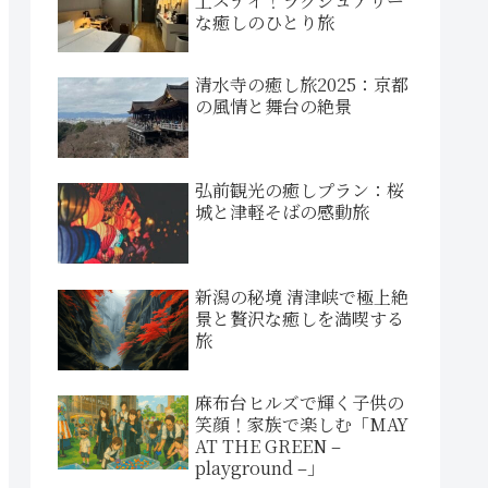
上ステイ！ラグジュアリー
な癒しのひとり旅
清水寺の癒し旅2025：京都
の風情と舞台の絶景
弘前観光の癒しプラン：桜
城と津軽そばの感動旅
新潟の秘境 清津峡で極上絶
景と贅沢な癒しを満喫する
旅
麻布台ヒルズで輝く子供の
笑顔！家族で楽しむ「MAY
AT THE GREEN –
playground –」