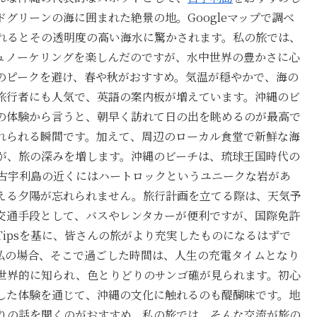
グリーンの海に囲まれた絶景の地。Googleマップで調べ
れるとその透明度の高い海水に驚かされます。私の旅では、
ュノーケリングを楽しんだのですが、水中世界の豊かさに心
のピークを避け、春や秋がおすすめ。気温が穏やかで、海の
旅行者にも人気で、英語の案内板が増えています。沖縄のビ
の体験から言うと、朝早く訪れて日の出を眺めるのが最高で
れられる瞬間です。加えて、周辺のローカル食堂で新鮮な海
が、旅の深みを増します。沖縄のビーチは、琉球王国時代の
古宇利島の近くにはハートロックというユニークな岩があ
える夕陽が忘れられません。旅行計画を立てる際は、天気予
交通手段として、バスやレンタカーが便利ですが、国際免許
ipsを基に、皆さんの旅がより充実したものになるはずで
私の場合、そこで過ごした時間は、人生の充電タイムとなり
世界的に知られ、色とりどりのサンゴ礁が見られます。初心
した体験を通じて、沖縄の文化に触れるのも醍醐味です。地
りの話を聞くのがおすすめ。私の旅では、そんな交流が旅の