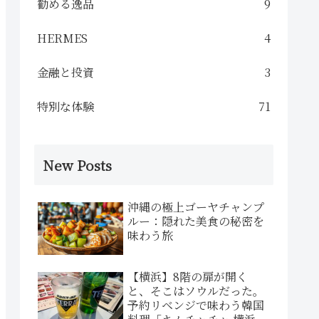
勧める逸品
9
HERMES
4
金融と投資
3
特別な体験
71
New Posts
沖縄の極上ゴーヤチャンプ
ルー：隠れた美食の秘密を
味わう旅
【横浜】8階の扉が開く
と、そこはソウルだった。
予約リベンジで味わう韓国