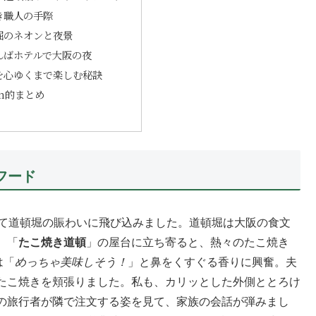
き職人の手際
堀のネオンと夜景
んばホテルで大阪の夜
を心ゆくまで楽しむ秘訣
dom的まとめ
フード
出て道頓堀の賑わいに飛び込みました。道頓堀は大阪の食文
。「
たこ焼き道頓
」の屋台に立ち寄ると、熱々のたこ焼き
は「
めっちゃ美味しそう！
」と鼻をくすぐる香りに興奮。夫
たこ焼きを頬張りました。私も、カリッとした外側ととろけ
の旅行者が隣で注文する姿を見て、家族の会話が弾みまし