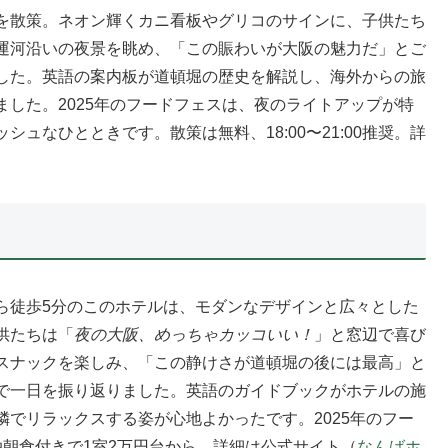
を散策。ネオン輝くカニ看板やグリコのサインに、子供たち
運河沿いの夜景を眺め、「この賑わいが大阪の魅力だ」とご
した。英語の案内板が道頓堀の歴史を解説し、海外からの旅
した。2025年のフードフェスは、夜のライトアップが特
ュなひとときです。散策は無料、18:00〜21:00推奨。詳
。
ら徒歩5分のこのホテルは、モダンなデザインと広々とした
供たちは「
夜の大阪、めっちゃカッコいい！
」と窓辺で喜び
スナックを楽しみ、「この静けさが道頓堀の後には最高」と
で一日を振り返りました。英語のガイドブックがホテルの施
でリラックスする姿が心地よかったです。2025年のフー
朝食付きで1室2万円台から。詳細は公式サイト（
なんばホ