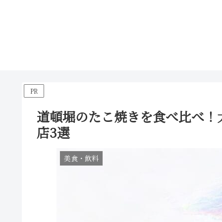
PR
道頓堀のたこ焼きを食べ比べ！
店3選
美食・飲料