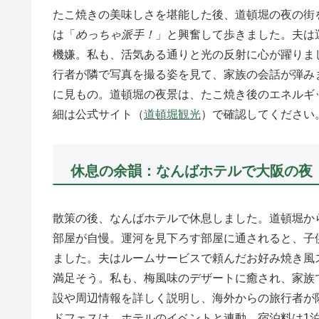
たこ焼きの美味しさを堪能した後、道頓堀の夜の街
は「
めっちゃ派手！
」と興奮して歩きました。夫は
機嫌。私も、活気ある通りと光の反射に心が躍りま
行者が隣で写真を撮る姿を見て、家族の会話が弾みま
に見もの。道頓堀の夜景は、たこ焼き後のエネルギッシ
細は公式サイト（
道頓堀観光
）で確認してください
休息の余韻：なんばホテルで大阪の夜
散策の後、なんばホテルで休息しました。道頓堀か
部屋が自慢。運河を見下ろす部屋に通されると、子
ました。夫はルームサービスで頼んだお好み焼き風
満足そう。私も、梅風味のデザートに癒され、家族
設や周辺情報を詳しく説明し、海外からの旅行者が隣
ドフェスは、ホテルのイベントと連動。宿泊料は1泊