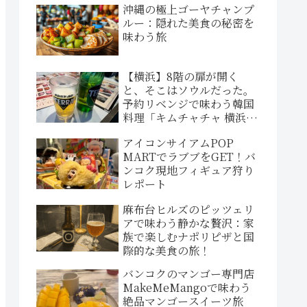
沖縄の極上ゴーヤチャンプ
ルー：隠れた美食の秘密を
味わう旅
【横浜】8階の扉が開く
と、そこはソウルだった。
予約リベンジで味わう韓国
料理「キムチャチャ 横浜西
口店」
アイコンサイアムPOP
MARTでラブブをGET！バ
ンコク現地フィギュア狩り
レポート
麻布台ヒルズのピッツェリ
アで味わう静かな贅沢：家
族で楽しむナポリピザと国
際的な美食の旅！
バンコクのマンゴー専門店
MakeMeMangoで味わう
絶品マンゴースイーツ旅