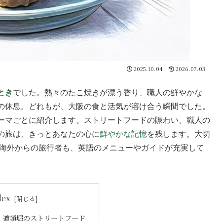
2025.10.04
2026.07.03
とき
でした。熱々の
たこ焼き
が漂う香り、職人の鮮やかな
の休息。どれもが、大阪の食と活気が溶け合う瞬間でした。
ーマごとに紹介します。ストリートフードの賑わい、職人の
の旅は、きっとあなたの心に
鮮やかな記憶
を残します。大切
 海外からの旅行者も、英語のメニューやガイドが充実して
dex
：道頓堀のストリートフード