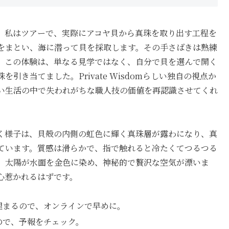
。私はツアーで、実際にアコヤ貝から真珠を取り出す工程を
をまとい、海に潜って貝を採取します。その手さばきは熟練
。この体験は、単なる見学ではなく、自分で貝を選んで開く
き当てました。Private Wisdomらしい独自の視点か
い生活の中で失われがちな職人技の価値を再認識させてくれ
く様子は、貝殻の内側の虹色に輝く真珠層が露わになり、真
ています。質感は滑らかで、指で触れると冷たくてつるつる
、太陽が水面を金色に染め、神秘的で贅沢な空気が漂いま
心惹かれるはずです。
埋まるので、オンラインで早めに。
ので、予報をチェック。