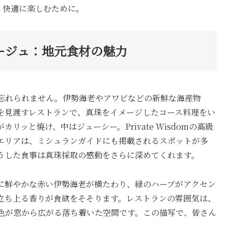
、快適に楽しむために。
ージュ：地元食材の魅力
忘れられません。伊勢海老やアワビなどの新鮮な海産物
を見渡すレストランで、真珠をイメージしたコース料理をい
ッと焼け、中はジューシー。Private Wisdomの高級
エリアは、ミシュランガイドにも掲載されるスポットが多
うした食事は真珠採取の感動をさらに深めてくれます。
に鮮やかな赤い伊勢海老が横たわり、緑のハーブがアクセン
立ち上る香りが食欲をそそります。レストランの雰囲気は、
色が窓から広がる落ち着いた空間です。この描写で、皆さん