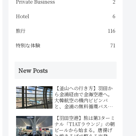
Private Business
2
Hotel
6
旅行
116
特別な体験
71
New Posts
【釜山への行き方】羽田か
ら金浦経由で金海空港へ。
大韓航空の機内ビビンバ
と、金浦の無料循環バス乗
り継ぎ実践記
【羽田空港】旅は第3ターミ
ナル「TIATラウンジ」の朝
ビールから始まる。唐揚げ