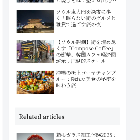
と焼きそばで整える出発前
のひととき
ソウル東大門を深夜に歩
く！眠らない街のグルメと
雑貨で過ごす旅の夜
【ソウル観測】街を埋め尽
くす「Compose Coffee」
の衝撃。韓国カフェ経済圏
が示す圧倒的スケール
沖縄の極上ゴーヤチャンプ
ルー：隠れた美食の秘密を
味わう旅
Related articles
箱根ガラス細工体験2025：