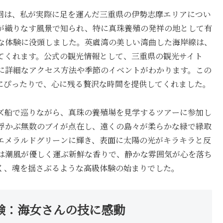
は。今回は、私が実際に足を運んだ三重県の伊勢志摩エリアについ
が織りなす風景で知られ、特に真珠養殖の発祥の地として有
な体験に没頭しました。英虞湾の美しい湾曲した海岸線は、
てくれます。公式の観光情報として、三重県の観光サイト
に詳細なアクセス方法や季節のイベントがわかります。この
世界観にぴったりで、心に残る贅沢な時間を提供してくれました。
ズ船で巡りながら、真珠の養殖場を見学するツアーに参加し
浮かぶ無数のブイが点在し、遠くの島々が柔らかな緑で縁取
エメラルドグリーンに輝き、表面に太陽の光がキラキラと反
は潮風が優しく運ぶ新鮮な香りで、静かな雰囲気が心を落ち
く、魂を揺さぶるような高級体験の始まりでした。
験：海女さんの技に感動