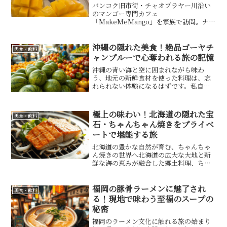
バンコク旧市街・チャオプラヤー川沿い
のマンゴー専門カフェ
「MakeMeMango」を家族で訪問。ナム
ドクマイ種を使ったマンゴースティッキ
ーライスやビンシュ、原宿風のおしゃれ
空間、ターティアン桟橋へのフェリーで
沖縄の隠れた美食！絶品ゴーヤチ
美食・飲料
のアクセスを紹介します。
ャンプルーで心奪われる旅の記憶
沖縄の青い海と空に囲まれながら味わ
う、地元の新鮮食材を使った料理は、忘
れられない体験になるはずです。私自
身、数年前に沖縄を訪れた際、初めてゴ
ーヤチャンプルーを口にした瞬間、その
苦味と甘みの絶妙なバランスに心を奪わ
極上の味わい！北海道の隠れた宝
美食・飲料
れました。この記事では、そん...
石・ちゃんちゃん焼きをプライベ
ートで堪能する旅
北海道の豊かな自然が育む、ちゃんちゃ
ん焼きの世界へ北海道の広大な大地と新
鮮な海の恵みが融合した郷土料理、ちゃ
んちゃん焼き。初めてこの料理に出会っ
たのは、数年前の秋の北海道旅行でし
た。札幌から車を走らせ、豊かな森に囲
福岡の豚骨ラーメンに魅了され
美食・飲料
まれた小さな漁村へと向かっ...
る！現地で味わう至福のスープの
秘密
福岡のラーメン文化に触れる旅の始まり