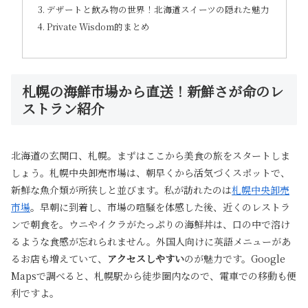
デザートと飲み物の世界！北海道スイーツの隠れた魅力
Private Wisdom的まとめ
札幌の海鮮市場から直送！新鮮さが命のレ
ストラン紹介
北海道の玄関口、札幌。まずはここから美食の旅をスタートしま
しょう。札幌中央卸売市場は、朝早くから活気づくスポットで、
新鮮な魚介類が所狭しと並びます。私が訪れたのは
札幌中央卸売
市場
。早朝に到着し、市場の喧騒を体感した後、近くのレストラ
ンで朝食を。ウニやイクラがたっぷりの海鮮丼は、口の中で溶け
るような食感が忘れられません。外国人向けに英語メニューがあ
るお店も増えていて、
アクセスしやすい
のが魅力です。Google
Mapsで調べると、札幌駅から徒歩圏内なので、電車での移動も便
利ですよ。