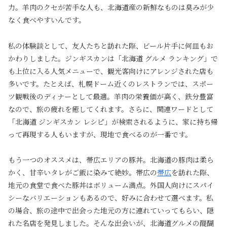
力。羊肉のクセが苦手な人も、北海道産の新鮮なものは臭みが少
なく食べやすいんです。
私の体験談として、友人たちと訪れた際、ビール片手に何皿もお
かわりしました。ジンギスカンは「北海道 グルメ ランキング」で
も上位に入る人気メニューで、観光客向けにアレンジされた店も
多いです。たとえば、札幌ドーム近くのレストランでは、スポー
ツ観戦後のディナーとして最適。羊肉の栄養価が高く、鉄分豊富
なので、旅の疲れを癒してくれます。さらに、関連ワードとして
「北海道 ジンギスカン レシピ」が検索されるように、家に持ち帰
って再現する人もいますが、現地で食べるのが一番です。
もう一つのオススメは、帯広エリアの豚丼。北海道の豚肉は柔ら
かく、甘辛いタレがご飯に染みて絶妙。帯広の
帯広
を訪れた際、
地元の食堂で食べた豚丼はボリューム満点。外国人向けにスパイ
シーなバリエーションもあるので、好みに合わせて選べます。私
の場合、旅の途中で出会った地元の方に連れていってもらい、隠
れた名店を発見しました。そんな出会いが、北海道グルメの醍醐