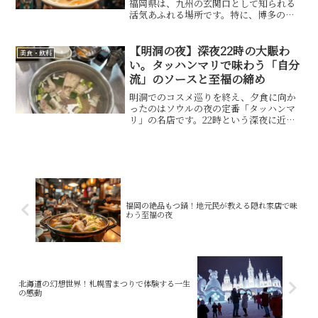
福岡県は、九州の玄関口として知られる
活気あふれる場所です。特に、博多の街
は食の宝庫で、世界中の旅行者がその魅
力を求めて訪れます。私自身、数年前に
初めて福岡を訪れた際、街のエネルギー
【明洞の夜】深夜22時の大賑わ
美食・飲料
と食文化に圧倒されました...
い。タッハンマリで味わう「自分
流」のソースと至福の締め
明洞でのコスメ巡りを終え、夕食に向か
ったのはソウルの夜の定番「タッハンマ
リ」の名店です。22時という深夜に近い
時間帯にもかかわらず、店内は地元の人
や観光客で凄まじい活気に満ち溢れてい
ました。タッハンマリ（鶏一羽）という
名の通り、大きな鍋の中...
福岡の絶品もつ鍋！地元民が教える隠れ家店で味
わう至福の夜
北海道の幻想世界！札幌雪まつりで体験する一生
の感動