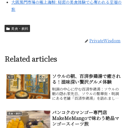
大阪黒門市場の極上海鮮: 秘密の美食体験で心奪われる至福の
旅
美食・飲料
PrivateWisdom
Related articles
ソウルの朝、百済参鶏湯で癒され
旅行
る！滋味深い贅沢グルメ体験
明洞の中心に佇む百済参鶏湯：ソウルの
朝の隠れ家先日、ソウルの繁華街・明洞
にある老舗「百済参鶏湯」を訪れまし
た。このレストランは、1971年創業の参
鶏湯専門店で、明洞の中心地に位置し、
地下鉄4号線明洞駅6番出口または2号線
バンコクのマンゴー専門店
美食・飲料
乙支路入口駅6番出口...
MakeMeMangoで味わう絶品マ
ンゴースイーツ旅