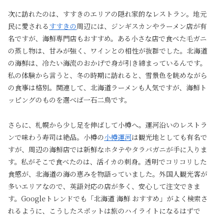
次に訪れたのは、すすきのエリアの隠れ家的なレストラン。地元
民に愛される
すすきの
周辺には、ジンギスカンやラーメン店が有
名ですが、海鮮専門店もおすすめ。ある小さな店で食べた毛ガニ
の蒸し物は、甘みが強く、ワインとの相性が抜群でした。北海道
の海鮮は、冷たい海流のおかげで身が引き締まっているんです。
私の体験から言うと、冬の時期に訪れると、雪景色を眺めながら
の食事は格別。関連して、北海道ラーメンも人気ですが、海鮮ト
ッピングのものを選べば一石二鳥です。
さらに、札幌から少し足を伸ばして小樽へ。運河沿いのレストラ
ンで味わう寿司は絶品。小樽の
小樽運河
は観光地としても有名で
すが、周辺の海鮮店では新鮮なホタテやタラバガニが手に入りま
す。私がそこで食べたのは、活イカの刺身。透明でコリコリした
食感が、北海道の海の恵みを物語っていました。外国人観光客が
多いエリアなので、英語対応の店が多く、安心して注文できま
す。Googleトレンドでも「北海道 海鮮 おすすめ」がよく検索さ
れるように、こうしたスポットは旅のハイライトになるはずで