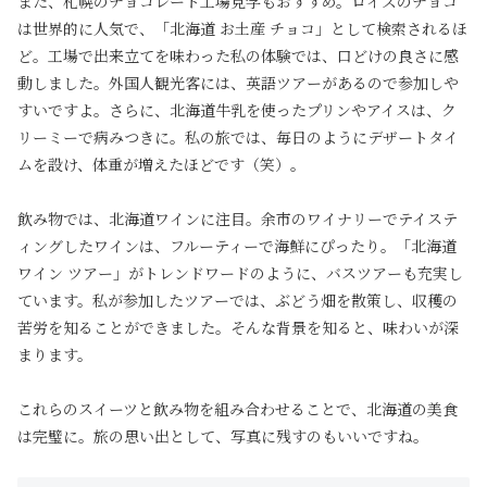
また、札幌のチョコレート工場見学もおすすめ。ロイズのチョコ
は世界的に人気で、「北海道 お土産 チョコ」として検索されるほ
ど。工場で出来立てを味わった私の体験では、口どけの良さに感
動しました。外国人観光客には、英語ツアーがあるので参加しや
すいですよ。さらに、北海道牛乳を使ったプリンやアイスは、ク
リーミーで病みつきに。私の旅では、毎日のようにデザートタイ
ムを設け、体重が増えたほどです（笑）。
飲み物では、北海道ワインに注目。余市のワイナリーでテイステ
ィングしたワインは、フルーティーで海鮮にぴったり。「北海道
ワイン ツアー」がトレンドワードのように、バスツアーも充実し
ています。私が参加したツアーでは、ぶどう畑を散策し、収穫の
苦労を知ることができました。そんな背景を知ると、味わいが深
まります。
これらのスイーツと飲み物を組み合わせることで、北海道の美食
は完璧に。旅の思い出として、写真に残すのもいいですね。